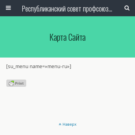
Республиканский совет профсоюза авиаработников Узбекистана
Карта Сайта
[su_menu name=»menu-ru»]
Наверх