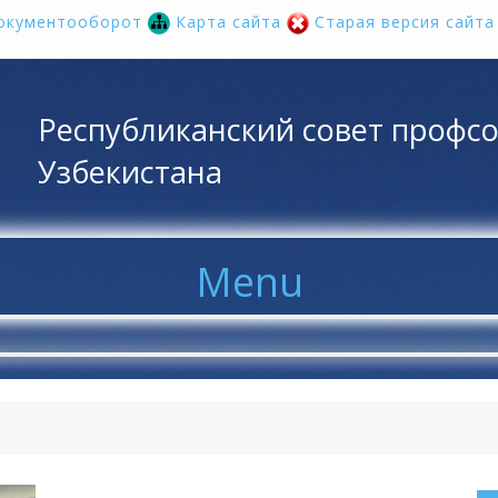
окументооборот
Карта сайта
Старая версия сайт
Республиканский совет профс
Узбекистана
Menu