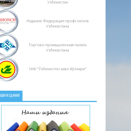
Узбекистан
Издание Федерации профсоюзов
Узбекистана
Торгово-промышленная палата
Узбекистана
НАК "Ўзбекистон хаво йўллари"
АШИ ИЗДАНИЯ