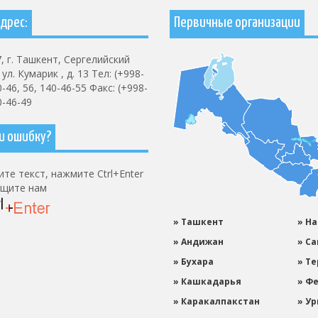
дрес:
Первичные организации
, г. Ташкент, Сергелийский
ул. Кумарик , д. 13 Тел: (+998-
0-46, 56, 140-46-55 Факс: (+998-
0-46-49
и ошибку?
те текст, нажмите Ctrl+Enter
бщите нам
» Ташкент
» Н
» Андижан
» С
» Бухара
» Т
» Кашкадарья
» Ф
» Каракалпакстан
» Ур