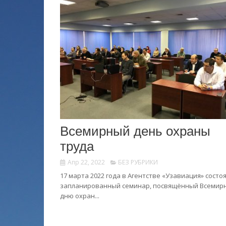
Всемирный день охраны
труда
Апр 22, 2022
БЕЗ РУБРИКИ
17 марта 2022 года в Агентстве «Узавиация» состо
запланированный семинар, посвящённый Всемир
дню охран...