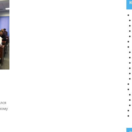
М
ялся
ному