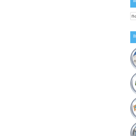
П
На
П