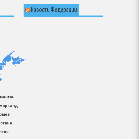
Новости Федерации
аманган
амарканд
ермез
ергана
генч