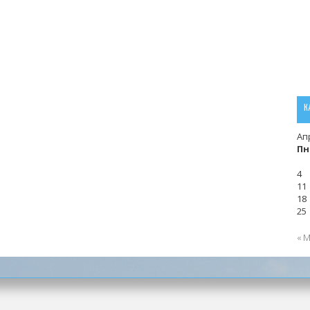
К
Ап
Пн
4
11
18
25
« 