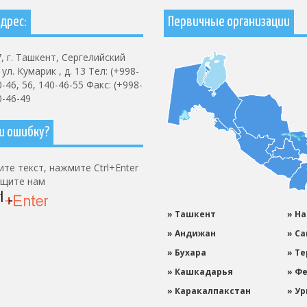
дрес:
Первичные организации
, г. Ташкент, Сергелийский
ул. Кумарик , д. 13 Тел: (+998-
0-46, 56, 140-46-55 Факс: (+998-
0-46-49
и ошибку?
те текст, нажмите Ctrl+Enter
бщите нам
» Ташкент
» Н
» Андижан
» С
» Бухара
» Т
» Кашкадарья
» Ф
» Каракалпакстан
» Ур