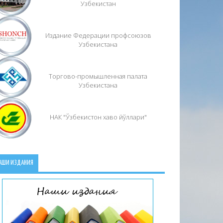
Узбекистан
Издание Федерации профсоюзов
Узбекистана
Торгово-промышленная палата
Узбекистана
НАК "Ўзбекистон хаво йўллари"
АШИ ИЗДАНИЯ