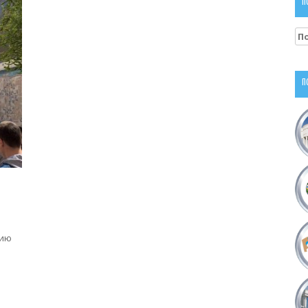
П
На
П
сию