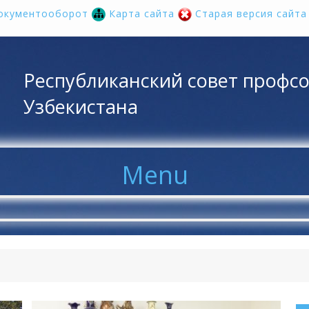
окументооборот
Карта сайта
Старая версия сайт
Республиканский совет профс
Узбекистана
Menu