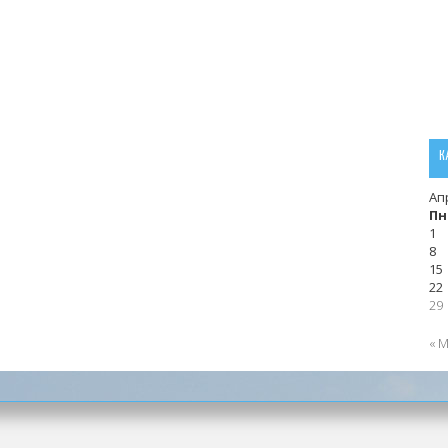
К
Ап
Пн
1
8
15
22
29
« 