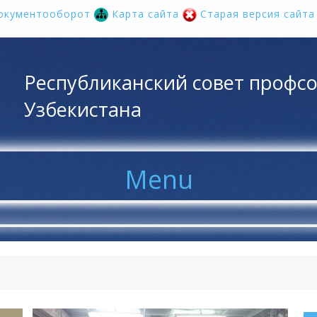
окументооборот
Карта сайта
Старая версия сайт
Республиканский совет профс
Узбекистана
Menu