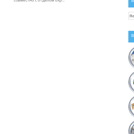
совместно с отделом охр...
П
На
П