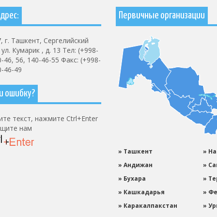
дрес:
Первичные организации
, г. Ташкент, Сергелийский
ул. Кумарик , д. 13 Тел: (+998-
0-46, 56, 140-46-55 Факс: (+998-
0-46-49
и ошибку?
те текст, нажмите Ctrl+Enter
бщите нам
» Ташкент
» Н
» Андижан
» С
» Бухара
» Т
» Кашкадарья
» Ф
» Каракалпакстан
» Ур