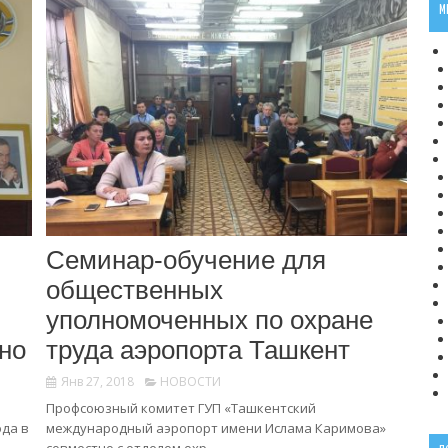
М
Семинар-обучение для
общественных
уполномоченных по охране
но
труда аэропорта Ташкент
Янв 27, 2018
НОВОСТИ
Профсоюзный комитет ГУП «Ташкентский
ода в
международный аэропорт имени Ислама Каримова»