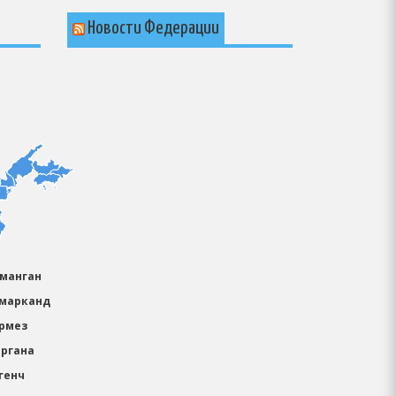
Новости Федерации
аманган
амарканд
ермез
ергана
генч