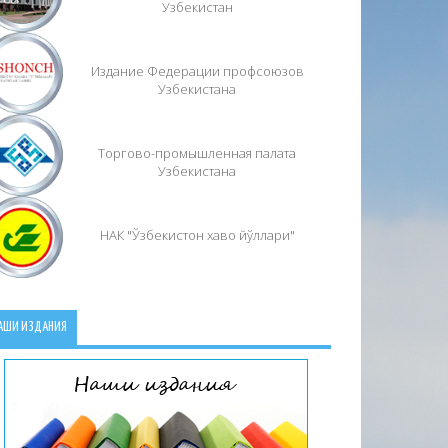
Узбекистан
Издание Федерации профсоюзов
Узбекистана
Торгово-промышленная палата
Узбекистана
НАК "Ўзбекистон хаво йўллари"
АШИ ИЗДАНИЯ