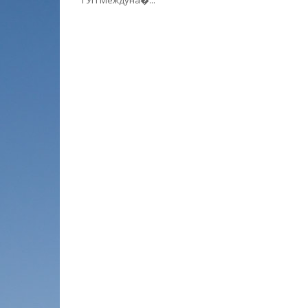
ГУП Междуна�...