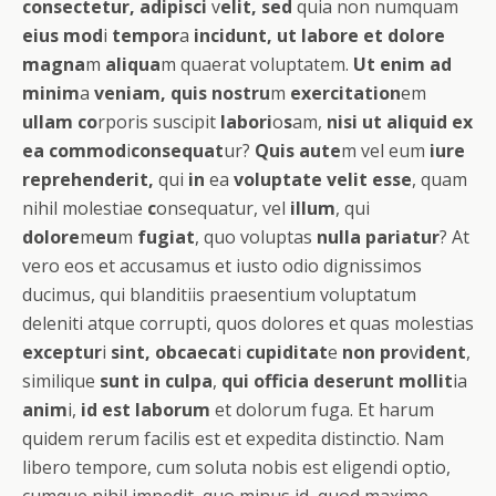
consectetur, adipisci
v
elit, sed
quia non numquam
eius mod
i
tempor
a
incidunt, ut labore et dolore
magna
m
aliqua
m quaerat voluptatem.
Ut enim ad
minim
a
veniam, quis nostru
m
exercitation
em
ullam co
rporis suscipit
labori
o
s
am,
nisi ut aliquid ex
ea commod
i
consequat
ur?
Quis aute
m vel eum
iure
reprehenderit,
qui
in
ea
voluptate velit esse
, quam
nihil molestiae
c
onsequatur, vel
illum
, qui
dolore
m
eu
m
fugiat
, quo voluptas
nulla pariatur
? At
vero eos et accusamus et iusto odio dignissimos
ducimus, qui blanditiis praesentium voluptatum
deleniti atque corrupti, quos dolores et quas molestias
exceptur
i
sint, obcaecat
i
cupiditat
e
non pro
v
ident
,
similique
sunt in culpa
,
qui officia deserunt mollit
ia
anim
i,
id est laborum
et dolorum fuga. Et harum
quidem rerum facilis est et expedita distinctio. Nam
libero tempore, cum soluta nobis est eligendi optio,