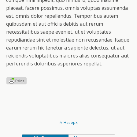
cumque nihil impedit, quo minus id, quod maxime
placeat, facere possimus, omnis voluptas assumenda
est, omnis dolor repellendus. Temporibus autem
quibusdam et aut officiis debitis aut rerum
necessitatibus saepe eveniet, ut et voluptates
repudiandae sint et molestiae non recusandae. Itaque
earum rerum hic tenetur a sapiente delectus, ut aut
reiciendis voluptatibus maiores alias consequatur aut
perferendis doloribus asperiores repellat.
Наверх