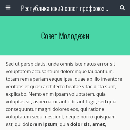
Республиканский совет профсоюза авиаработников Узбекистана
Совет Молодежи
Sed ut perspiciatis, unde omnis iste natus error sit
voluptatem accusantium doloremque laudantium,
totam rem aperiam eaque ipsa, quae ab illo inventore
veritatis et quasi architecto beatae vitae dicta sunt,
explicabo. Nemo enim ipsam voluptatem, quia
voluptas sit, aspernatur aut odit aut fugit, sed quia
consequuntur magni dolores eos, qui ratione
voluptatem sequi nesciunt, neque porro quisquam
est, qui do
lorem ipsum
, quia
dolor sit, amet,