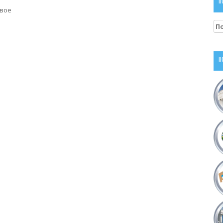
П
евое
На
П