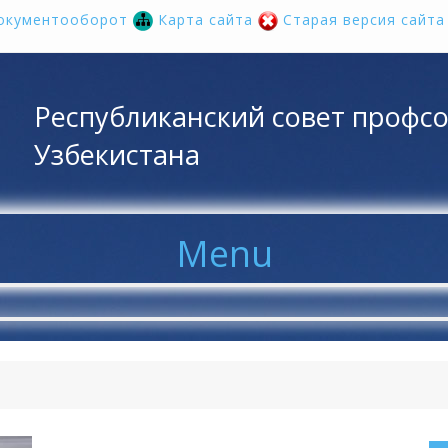
окументооборот
Карта сайта
Старая версия сайт
Республиканский совет профс
Узбекистана
Menu