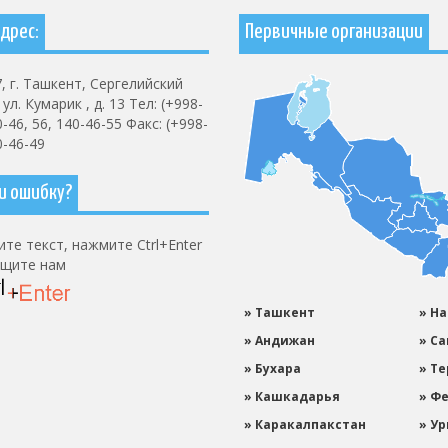
дрес:
Первичные организации
, г. Ташкент, Сергелийский
ул. Кумарик , д. 13 Тел: (+998-
0-46, 56, 140-46-55 Факс: (+998-
0-46-49
и ошибку?
те текст, нажмите Ctrl+Enter
бщите нам
» Ташкент
» Н
» Андижан
» С
» Бухара
» Т
» Кашкадарья
» Ф
» Каракалпакстан
» Ур