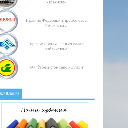
Узбекистан
Издание Федерации профсоюзов
Узбекистана
Торгово-промышленная палата
Узбекистана
НАК "Ўзбекистон хаво йўллари"
АШИ ИЗДАНИЯ