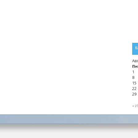
К
Ав
Пн
1
8
15
22
29
« 