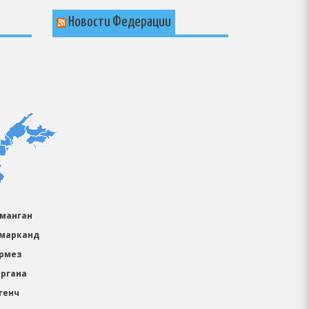
Новости Федерации
аманган
амарканд
ермез
ергана
генч