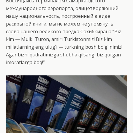
Восхищаясь терминалом Самаркандского
международного аэропорта, олицетворяющий
нашу национальность, построенный в виде
раскрытой книги, мы не можем не упомянуть
слова нашего великого предка Сохибкирана “Biz
kim — Mulki Turon, amiri Turkistonmiz! Biz kim
millatlarning eng ulug’i — turkning bosh bo’g’inimiz!
Agar bizni qudratimizga shubha qilsang, biz qurgan
imoratlarga boq!”